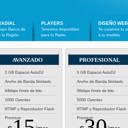
RADIAL
PLAYERS
DISEÑO WEB
ejor Banco de
Tenemos disponibles
Te creamos tu si
 la Región.
para tu Radio.
a tu medida.
AVANZADO
PROFESIONAL
2 GB Espacio AutoDJ
5 GB Espacio AutoDJ
Ancho de Banda Ilimitado
Ancho de Banda Ilimitado
64kbps límite de bits
96kbps límite de bits
1000 Oyentes
5000 Oyentes
RTMP y Reproductor Flash
RTMP y Reproductor Flash
15
30
Premium
Premium