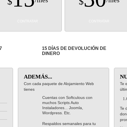
$
$
/mes
/mes
CONTRATAR
CONTRATAR
7
15 DÍAS DE DEVOLUCIÓN DE
DINERO
ADEMÁS...
NU
Con cada paquete de Alojamiento Web
Te 
tienes
últ
Cuentas con Softculous con
1
muchos Scripts Auto
Instaladores... Joomla,
Te 
Wordpress. Etc.
don
pro
Respaldos semanales para tu