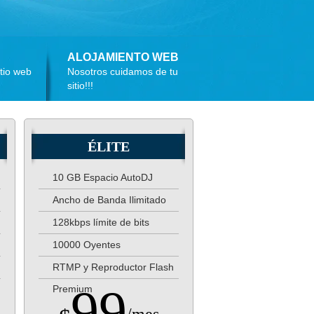
ALOJAMIENTO WEB
tio web
Nosotros cuidamos de tu
sitio!!!
ÉLITE
10 GB Espacio AutoDJ
Ancho de Banda Ilimitado
128kbps límite de bits
10000 Oyentes
RTMP y Reproductor Flash
99
Premium