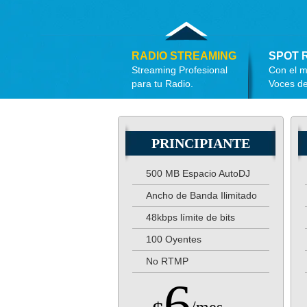
RADIO STREAMING
SPOT 
Streaming Profesional
Con el m
para tu Radio.
Voces de
PRINCIPIANTE
500 MB Espacio AutoDJ
Ancho de Banda Ilimitado
48kbps límite de bits
100 Oyentes
No RTMP
6