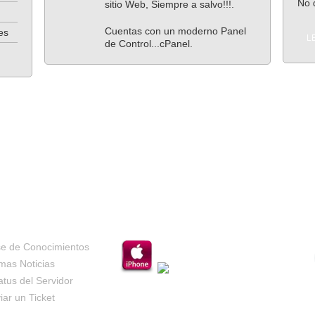
No d
sitio Web, Siempre a salvo!!!.
Cuentas con un moderno Panel
es
L
de Control...cPanel.
PORTE TÉCNICO
EN TU CELULAR
e de Conocimientos
imas Noticias
atus del Servidor
iar un Ticket